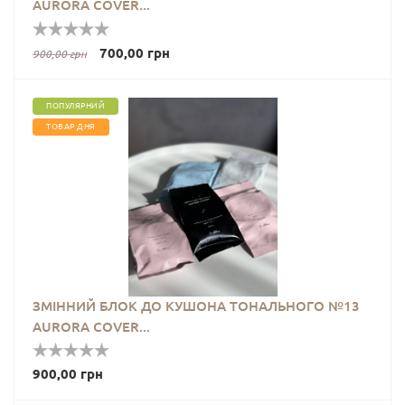
і
AURORA COVER...
мініатюри
700,00 грн
900,00 грн
Сироватки
для шкіри
навколо
очей
ПОПУЛЯРНИЙ
ТОВАР ДНЯ
Маски
для
обличчя
Маски,
сироватки,
есенції,
олія
ЗМІННИЙ БЛОК ДО КУШОНА ТОНАЛЬНОГО №13
Догляд
для губ
AURORA COVER...
Крем
900,00 грн
для
рук