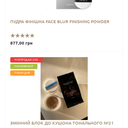
Esthetic
House
Новини
АКЦІЯ
ПУДРА ФІНІШНА FACE BLUR FINISHING POWDER
УЦІНКА
877,00 грн
Набори
РОЗПРОДАЖ 22%
Догляд
ПОПУЛЯРНИЙ
за
волоссям
ТОВАР ДНЯ
Очищення
Догляд
для
очей
ЗМІННИЙ БЛОК ДО КУШОНА ТОНАЛЬНОГО №21
Пробники