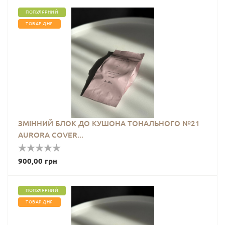
та
ног
ПОПУЛЯРНИЙ
ТОВАР ДНЯ
Декоративна
косметика
Подарункові
сертифікати
ЗМІННИЙ БЛОК ДО КУШОНА ТОНАЛЬНОГО №21
AURORA COVER...
900,00 грн
ПОПУЛЯРНИЙ
ТОВАР ДНЯ