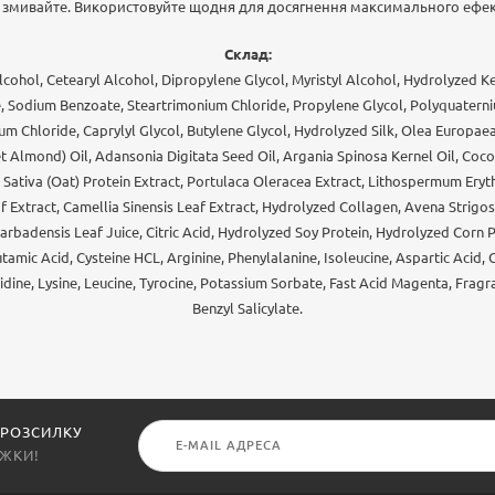
 змивайте. Використовуйте щодня для досягнення максимального ефек
Склад:
Alcohol, Cetearyl Alcohol, Dipropylene Glycol, Myristyl Alcohol, Hydrolyzed 
 Sodium Benzoate, Steartrimonium Chloride, Propylene Glycol, Polyquaterni
um Chloride, Caprylyl Glycol, Butylene Glycol, Hydrolyzed Silk, Olea Europaea (
 Almond) Oil, Adansonia Digitata Seed Oil, Argania Spinosa Kernel Oil, Cocos
ativa (Oat) Protein Extract, Portulaca Oleracea Extract, Lithospermum Eryt
f Extract, Camellia Sinensis Leaf Extract, Hydrolyzed Collagen, Avena Strigosa
rbadensis Leaf Juice, Citric Acid, Hydrolyzed Soy Protein, Hydrolyzed Corn
utamic Acid, Cysteine HCL, Arginine, Phenylalanine, Isoleucine, Aspartic Acid, 
tidine, Lysine, Leucine, Tyrocine, Potassium Sorbate, Fast Acid Magenta, Fragr
Benzyl Salicylate.
 РОЗСИЛКУ
ИЖКИ!