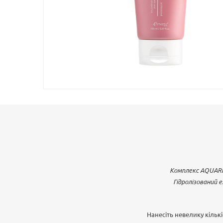
Esthetic
House
Новини
АКЦІЯ
УЦІНКА
Набори
Догляд
за
волоссям
Очищення
Комплекс AQUARI
Догляд
Гідролізований 
для
очей
Нанесіть невелику кільк
Пробники