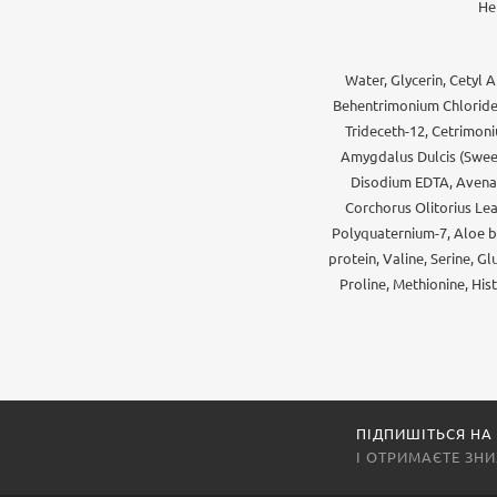
і
Не
мініатюри
Сироватки
Water, Glycerin, Cetyl 
для шкіри
Behentrimonium Chloride,
навколо
очей
Trideceth-12, Cetrimoni
Amygdalus Dulcis (Sweet
Маски
Disodium EDTA, Avena S
для
Corchorus Olitorius Lea
обличчя
Polyquaternium-7, Aloe ba
protein, Valine, Serine, Gl
Маски,
Proline, Methionine, His
сироватки,
есенції,
олія
Догляд
для губ
ПІДПИШІТЬСЯ НА
Крем
І ОТРИМАЄТЕ ЗН
для
рук