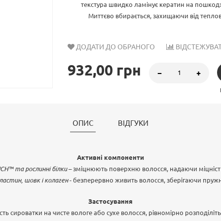
текстура швидко ламінує кератин на пошкодж
Миттєво вбирається, захищаючи від теплово
ДОДАТИ ДО ОБРАНОГО
ВІДСТЕЖУВАТ
932,00 грн
−
+
ОПИС
ВІДГУКИ
Активні компоненти
CH™ та рослинні білки
– зміцнюють поверхню волосся, надаючи міцність
еластин, шовк і колаген
- безперервно живить волосся, зберігаючи пружні
Застосування
ість сироватки на чисте вологе або сухе волосся, рівномірно розподіліть