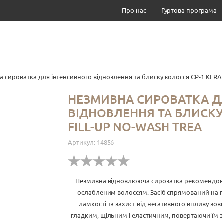
Про нас
Гуртова програма
ATAM
СР-1
а сироватка для інтенсивного відновлення та блиску волосся CP-1 KER
HETIC HOUSE
АКЦІЯ
НЕЗМИВНА СИРОВАТКА Д
БОРИ
ДОГЛЯД ЗА ВОЛОССЯМ
ВІДНОВЛЕННЯ ТА БЛИСКУ
ЛЯД ДЛЯ ОЧЕЙ
ПРОБНИКИ І МІНІАТЮРИ
FILL-UP NO-WASH TREA
СКИ ДЛЯ ОБЛИЧЧЯ
МАСКИ, СИРОВАТКИ, ЕСЕНЦІЇ, ОЛІЯ
Артикул:
14856
М ДЛЯ РУК ТА НОГ
ДЕКОРАТИВНА КОСМЕТИКА
Незмивна відновлююча сироватка рекомендова
ослабленим волоссям. Засіб спрямований на г
ламкості та захист від негативного впливу зо
гладким, щільним і еластичним, повертаючи їм з