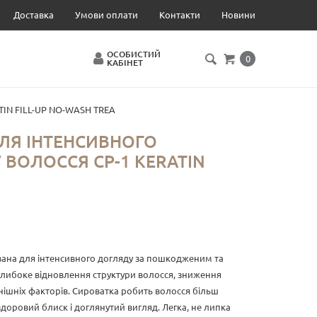
Доставка
Умови оплати
Контакти
Новини
ОСОБИСТИЙ
0
КАБІНЕТ
ATIN FILL-UP NO-WASH TREA
ЛЯ ІНТЕНСИВНОГО
 ВОЛОССЯ CP-1 KERATIN
на для інтенсивного догляду за пошкодженим та
либоке відновлення структури волосся, зниження
внішніх факторів. Сироватка робить волосся більш
доровий блиск і доглянутий вигляд. Легка, не липка