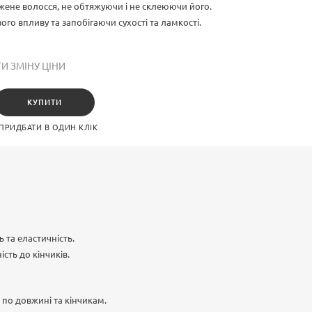
ене волосся, не обтяжуючи і не склеюючи його.
го впливу та запобігаючи сухості та ламкості.
И ЗМІНУ ЦІНИ
КУПИТИ
ПРИДБАТИ В ОДИН КЛІК
 та еластичність.
сть до кінчиків.
 по довжині та кінчикам.