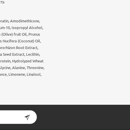
ту.
Keratin, Amodimethicone,
um-10, Isopropyl Alcohol,
Olive) fruit Oil, Prunus
 Nucifera (Coconut) Oil,
hrorhizon Root Extract,
 Seed Extract, Lecithin,
 Protein, Hydrolyzed Wheat
Glycine, Alanine, Threonine,
ance, Limonene, Linalool,